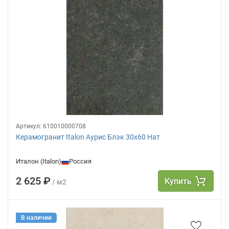
Артикул:
610010000708
Керамогранит Italon Аурис Блэк 30х60 Нат
Италон (Italon)
Россия
2 625 ₽
Купить
/ м2
В наличии