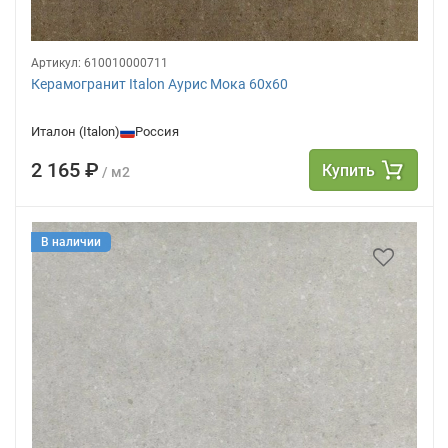
Артикул:
610010000711
Керамогранит Italon Аурис Мока 60х60
Италон (Italon)
Россия
2 165 ₽
Купить
/ м2
В наличии