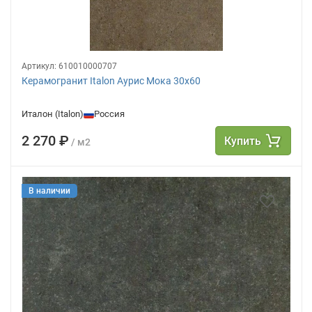
Артикул:
610010000707
Керамогранит Italon Аурис Мока 30х60
Италон (Italon)
Россия
2 270 ₽
Купить
/ м2
В наличии