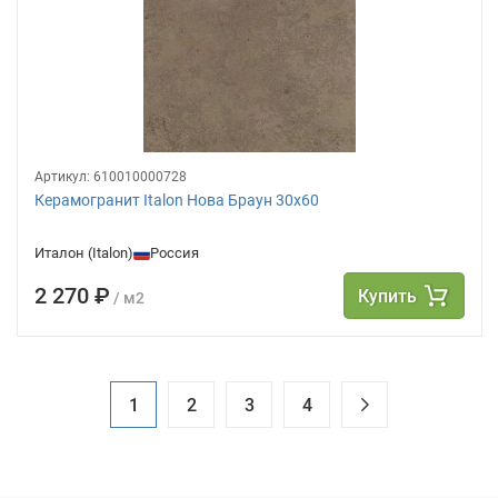
Артикул:
610010000728
Керамогранит Italon Нова Браун 30х60
Италон (Italon)
Россия
2 270 ₽
Купить
/ м2
1
2
3
4