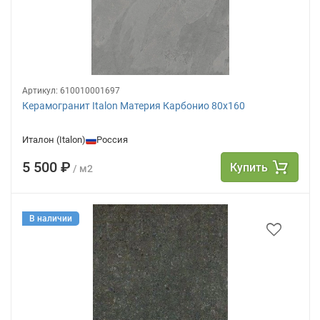
Артикул:
610010001697
Керамогранит Italon Материя Карбонио 80х160
Италон (Italon)
Россия
5 500 ₽
Купить
/ м2
В наличии