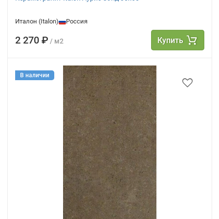
Италон (Italon)
Россия
2 270 ₽
Купить
/ м2
В наличии