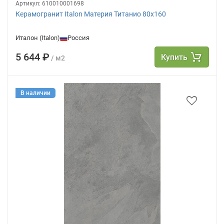
Артикул:
610010001698
Керамогранит Italon Материя Титанио 80х160
Италон (Italon)
Россия
5 644 ₽
Купить
/ м2
В наличии