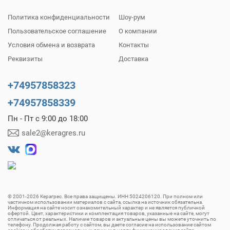
Политика конфиденциальности
Шоу-рум
Пользовательское соглашение
О компании
Условия обмена и возврата
Контакты
Реквизиты
Доставка
+74957858323
+74957858339
Пн - Пт с 9:00 до 18:00
sale2@keragres.ru
© 2001-2026 Керагрес. Все права защищены. ИНН 5024206120. При полном или
частичном использовании материалов с сайта, ссылка на источник обязательна.
Информация на сайте носит ознакомительный характер и не является публичной
офертой. Цвет, характеристики и комплектация товаров, указанные на сайте, могут
отличаться от реальных. Наличие товаров и актуальные цены вы можете уточнить по
телефону. Продолжая работу с сайтом, вы даете согласие на использование сайтом