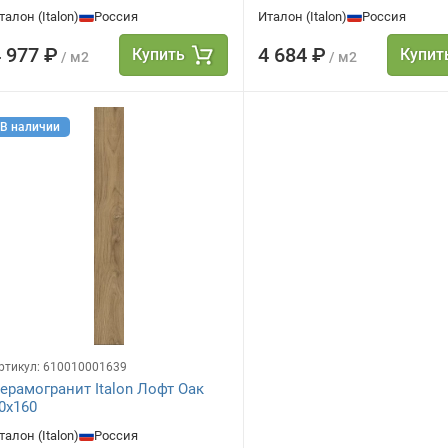
талон (Italon)
Россия
Италон (Italon)
Россия
 977 ₽
4 684 ₽
Купить
Купит
/ м2
/ м2
В наличии
ртикул:
610010001639
ерамогранит Italon Лофт Оак
0х160
талон (Italon)
Россия