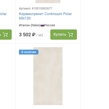
Артикул:
610010002677
olar
Керамогранит Continuum Polar
60x120
Италон (Italon)
Россия
3 502 ₽
ь
Купить
/ м2
В наличии