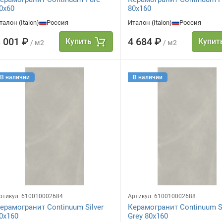
0x60
80x160
талон (Italon)
Россия
Италон (Italon)
Россия
 001 ₽
4 684 ₽
Купить
Купит
/ м2
/ м2
В наличии
В наличии
ртикул:
610010002684
Артикул:
610010002688
ерамогранит Continuum Silver
Керамогранит Continuum S
0x160
Grey 80x160