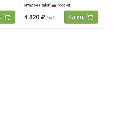
Италон (Italon)
Россия
4 820 ₽
ь
Купить
/ м2