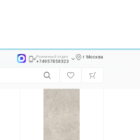
г Москва
Розничный отдел
+74957858323
+74957858339
В наличии