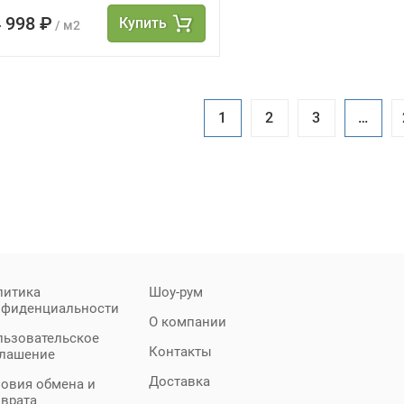
 998 ₽
Купить
/ м2
1
2
3
…
литика
Шоу-рум
нфиденциальности
О компании
льзовательское
Контакты
глашение
Доставка
овия обмена и
зврата