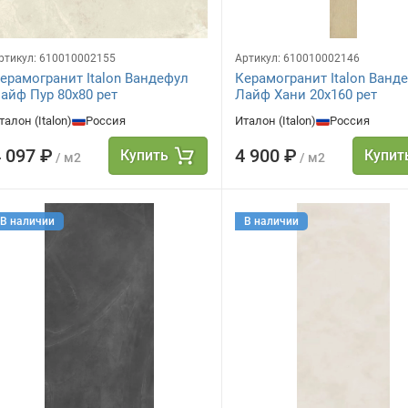
ртикул:
610010002155
Артикул:
610010002146
ерамогранит Italon Вандефул
Керамогранит Italon Ванд
айф Пур 80х80 рет
Лайф Хани 20х160 рет
талон (Italon)
Россия
Италон (Italon)
Россия
 097 ₽
4 900 ₽
Купить
Купит
/ м2
/ м2
В наличии
В наличии