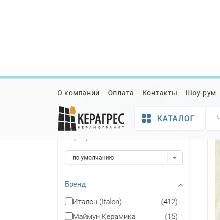
Керамогранит
О компании
Оплата
Контакты
Шоу-рум
К
для коридора
Сбросить всё
КАТАЛОГ
Сортировать
Бренд
Италон (Italon)
(412)
Маймун Керамика
(15)