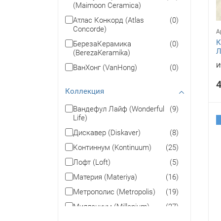
(Maimoon Ceramica)
Атлас Конкорд (Atlas
(0)
Concorde)
А
К
БерезаКерамика
(0)
Л
(BerezaKeramika)
И
ВанХонг (VanHong)
(0)
4
Коллекция
Вандефул Лайф (Wonderful
(9)
Life)
Дискавер (Diskaver)
(8)
Континнум (Kontinuum)
(25)
Лофт (Loft)
(5)
Материя (Materiya)
(16)
Метрополис (Metropolis)
(19)
Миллениум (Millenium)
(27)