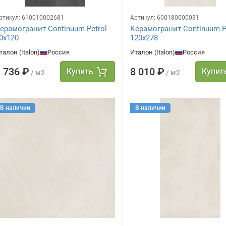
ртикул:
610010002681
Артикул:
600180000031
ерамогранит Continuum Petrol
Керамогранит Continuum P
0x120
120x278
талон (Italon)
Россия
Италон (Italon)
Россия
 736 ₽
8 010 ₽
Купить
Купит
/ м2
/ м2
В наличии
В наличии