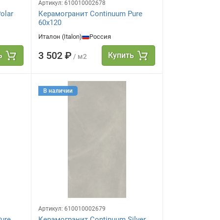
Артикул:
610010002678
olar
Керамогранит Continuum Pure
60x120
Италон (Italon)
Россия
3 502 ₽
ь
Купить
/ м2
В наличии
Артикул:
610010002679
ure
Керамогранит Continuum Silver