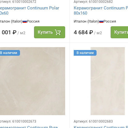
ртикул:
610010002672
Артикул:
610010002682
ерамогранит Continuum Polar
Керамогранит Continuum P
0x60
80x160
талон (Italon)
Россия
Италон (Italon)
Россия
 001 ₽
4 684 ₽
Купить
Купит
/ м2
/ м2
В наличии
В наличии
ртикул:
610010002673
Артикул:
610010002683
ерамогранит Continuum Pure
Керамогранит Continuum P