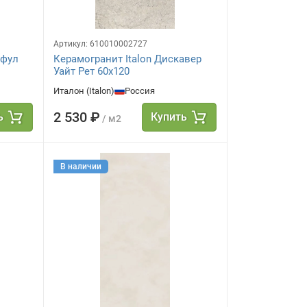
Артикул:
610010002727
ефул
Керамогранит Italon Дискавер
Уайт Рет 60х120
Италон (Italon)
Россия
2 530 ₽
ь
Купить
/ м2
В наличии