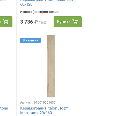
60x120
Италон (Italon)
Россия
3 736 ₽
ь
Купить
/ м2
В наличии
Артикул:
610010001637
tone
Керамогранит Italon Лофт
Магнолия 20х160