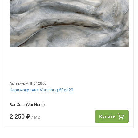
Артикул:
VHP612860
Керамогранит VanHong 60х120
ВанХонг (VanHong)
2 250 ₽
Купить
/ м2