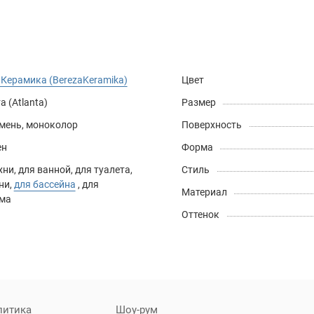
Керамика (BerezaKeramika)
Цвет
а (Atlanta)
Размер
амень
,
моноколор
Поверхность
ен
Форма
хни
,
для ванной
,
для туалета
,
Стиль
ни
,
для бассейна
,
для
Материал
ма
Оттенок
литика
Шоу-рум