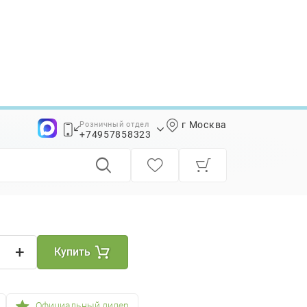
г Москва
Розничный отдел
45x7,5
+74957858323
+74957858339
+
Купить
Официальный дилер