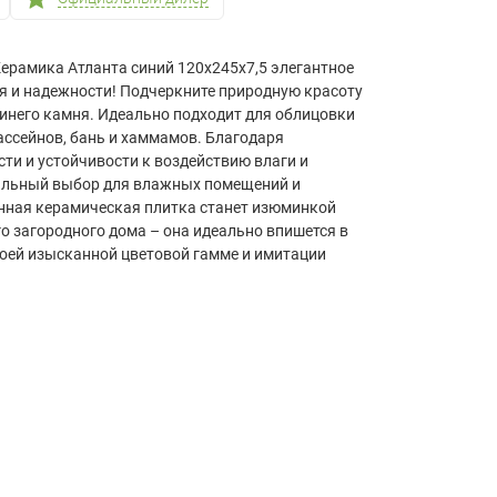
ерамика Атланта синий 120х245x7,5 элегантное
я и надежности! Подчеркните природную красоту
синего камня. Идеально подходит для облицовки
бассейнов, бань и хаммамов. Благодаря
ти и устойчивости к воздействию влаги и
еальный выбор для влажных помещений и
нная керамическая плитка станет изюминкой
о загородного дома – она идеально впишется в
воей изысканной цветовой гамме и имитации