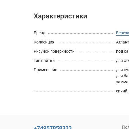
Характеристики
Бренд
Береза
Коллекция
Атлант
Рисунок поверхности
под к
Тип плитки
для ст
Применение
для ку
для ба
хамма
синий
+74957858323
По