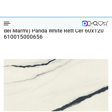
Керамогранит
Керамогранит Форте дей Марми (Forte d...
Керамогранит Форте дей Марми (Forte
dei Marmi) Panda White Rett Cer 60x120
610015000656