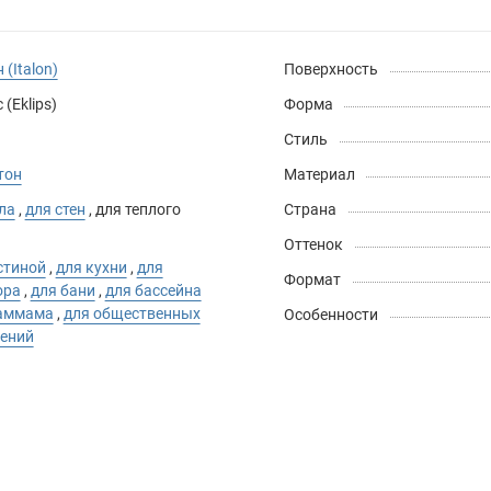
 (Italon)
Поверхность
(Eklips)
Форма
Стиль
тон
Материал
ла
,
для стен
,
для теплого
Страна
Оттенок
стиной
,
для кухни
,
для
Формат
ора
,
для бани
,
для бассейна
хаммама
,
для общественных
Особенности
ений