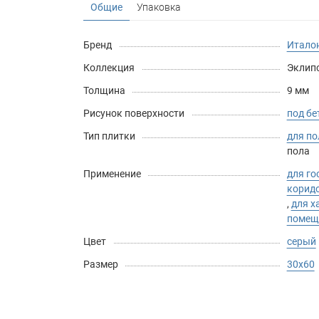
Общие
Упаковка
Бренд
Италон
Коллекция
Эклипс 
Толщина
9 мм
Рисунок поверхности
под бе
Тип плитки
для по
пола
Применение
для го
корид
,
для 
помещ
Цвет
серый
Размер
30х60