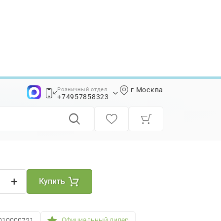
г Москва
Розничный отдел
+74957858323
+74957858339
+
Купить
Официальный дилер
010000721