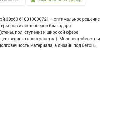
рэй 30х60 610010000721 – оптимальное решение
терьеров и экстерьеров благодаря
стены, пол, ступени) и широкой сфере
бщественного пространства). Морозостойкость и
олговечность материала, а дизайн под бетон
ные стили интерьера — от лофта до хай-тек.
й пол, устойчив к влаге, что делает его
ых зон (бань, бассейнов, хамамов).