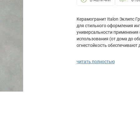
Керамогранит Italon Эклипс Г
для стильного оформления ин
универсальности применения (
использования (от дома до о
огнестойкость обеспечивают д
идеально впишется в современ
Подходит для укладки на теплы
читать полностью
идеальным выбором для влажн