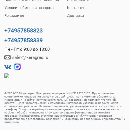
Условия обмена и возврата
Контакты
Реквизиты
Доставка
+74957858323
+74957858339
Пн - Пт с 9:00 до 18:00
sale2@keragres.ru
© 2001-2026 Керагрес. Все права защищены. ИНН 5024206120. При полном или
частичном использовании материалов с сайта, ссылка на источник обязательна.
Информация на сайте носит ознакомительный характер и не является публичной
офертой. Цвет, характеристики и комплектация товаров, указанные на сайте, могут
отличаться от реальных. Наличие товаров и актуальные цены вы можете уточнить по
телефону. Продолжая работу с сайтом, вы даете согласие на использование сайтом
cookies и обработку персональных данных в целях функционирования сайта,
проведения ретаргетинга, статистических исследований, улучшения сервиса и
предоставления релевантной рекламной информации на основе ваших предпочтений и
интересов