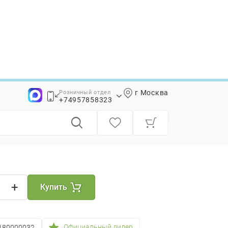
г Москва
Розничный отдел
32
+74957858323
+74957858339
+
Купить
Официальный дилер
180000032