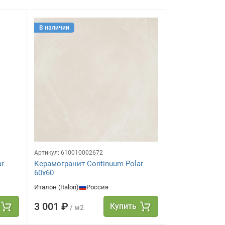
В наличии
В наличии
Артикул:
610010002672
Артикул:
6100100
ar
Керамогранит Continuum Polar
Керамогранит 
60x60
80x160
Италон (Italon)
Россия
Италон (Italon)
3 001 ₽
4 684 ₽
Купить
/ м2
/ м2