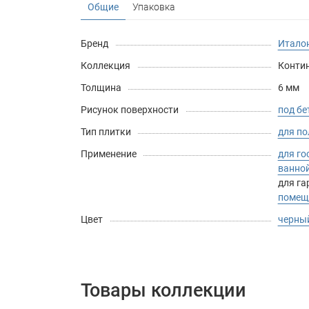
Общие
Упаковка
Бренд
Италон
Коллекция
Контин
Толщина
6 мм
Рисунок поверхности
под бе
Тип плитки
для по
Применение
для го
ванно
для г
помещ
Цвет
черны
Товары коллекции