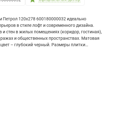
ум Петрол 120х278 600180000032 идеально
рьеров в стиле лофт и современного дизайна.
 и стен в жилых помещениях (коридор, гостиная),
гаражах и общественных пространствах. Матовая
 цвет – глубокий черный. Размеры плитки
но выполнить укладку, обеспечивая прочность и
минимальных затратах времени и средств.