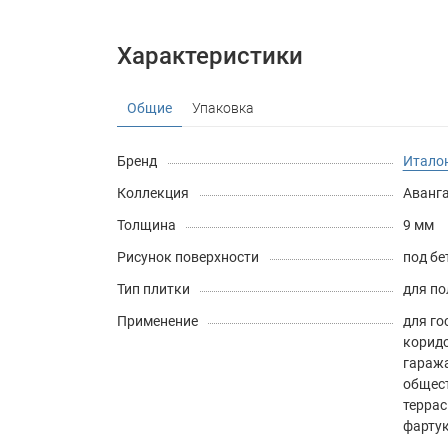
Характеристики
Общие
Упаковка
Бренд
Италон
Коллекция
Аванга
Толщина
9 мм
Рисунок поверхности
под бе
Тип плитки
для по
Применение
для го
корид
гараж
общес
терра
фарту