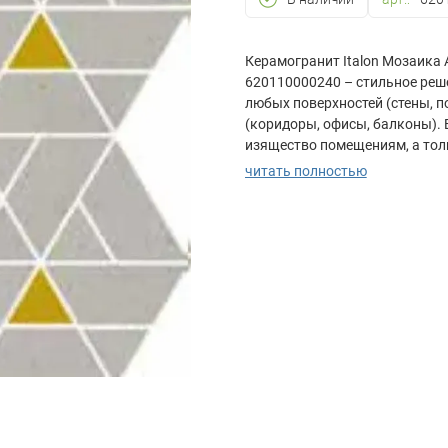
Керамогранит Italon Мозаика 
620110000240 – стильное реш
любых поверхностей (стены, п
(коридоры, офисы, балконы).
изящество помещениям, а толщ
серый оттенок универсален, 
читать полностью
пространство. Износостойкий
жилья.