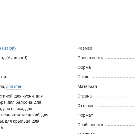
 (Italon)
Размер
рд (Avangard)
Поверхность
Форма
тон
Стиль
ла
,
для стен
Материал
стиной
,
для кухни
,
для
Страна
ора
,
для балкона
,
для
Оттенок
а
,
для офиса
,
для
твенных помещений
,
для
Формат
сы
,
для крыльца
,
для
Особенности
ка