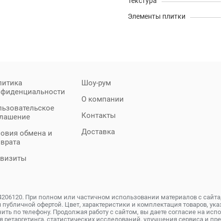
Текстура
Элементы плитки
литика
Шоу-рум
нфиденциальности
О компании
льзовательское
Контакты
глашение
Доставка
овия обмена и
зврата
квизиты
4206120. При полном или частичном использовании материалов с сайта
 публичной офертой. Цвет, характеристики и комплектация товаров, указ
ить по телефону. Продолжая работу с сайтом, вы даете согласие на исп
я ретаргетинга, статистических исследований, улучшения сервиса и 