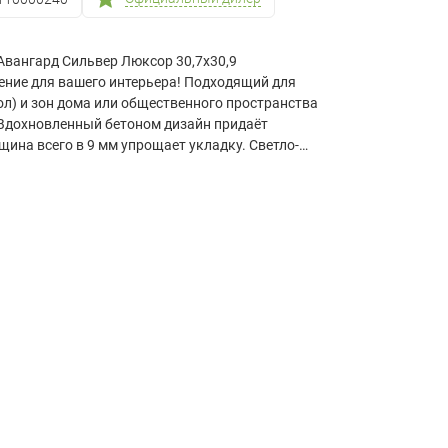
Авангард Сильвер Люксор 30,7х30,9
ение для вашего интерьера! Подходящий для
ол) и зон дома или общественного пространства
 Вдохновленный бетоном дизайн придаёт
ина всего в 9 мм упрощает укладку. Светло-
крупные квадраты визуально расширяют
 материал подходит даже для активных зон