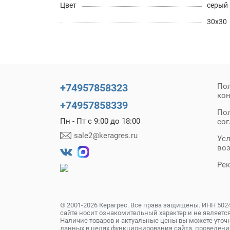
Цвет
серый
30х30
+74957858323
По
ко
+74957858339
По
Пн - Пт с 9:00 до 18:00
со
sale2@keragres.ru
Усл
во
Ре
© 2001-2026 Керагрес. Все права защищены. ИНН 502
сайте носит ознакомительный характер и не является
Наличие товаров и актуальные цены вы можете уточн
данных в целях функционирования сайта, проведени