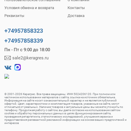
Условия обмена и возврата
Контакты
Реквизиты
Доставка
+74957858323
+74957858339
Пн - Пт с 9:00 до 18:00
sale2@keragres.ru
© 2001-2026 Керагрес. Все права защищены. ИНН 5024206120. При полном или
частичном использовании материалов с сайта, ссылка на источник обязательна.
Информация на сайте носит ознакомительный характер и не является публичной
офертой. Цвет, характеристики и комплектация товаров, указанные на сайте, могут
отличаться от реальных. Наличие товаров и актуальные цены вы можете уточнить по
телефону. Продолжая работу с сайтом, вы даете согласие на использование сайтом
cookies и обработку персональных данных в целях функционирования сайта,
проведения ретаргетинга, статистических исследований, улучшения сервиса и
предоставления релевантной рекламной информации на основе ваших предпочтений и
интересов