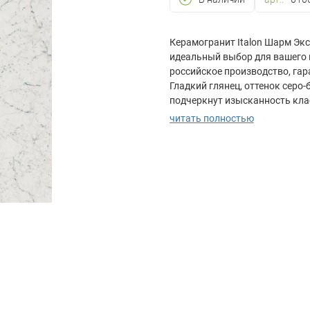
Керамогранит Italon Шарм Эк
идеальный выбор для вашего 
российское производство, га
Гладкий глянец, оттенок серо
подчеркнут изысканность кла
пространство. Подходит для л
читать полностью
теплых полов. Благодаря обра
прочность позволяет использо