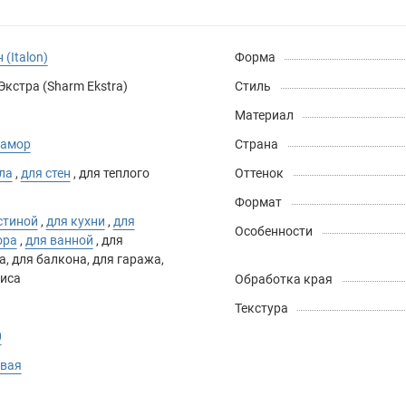
 (Italon)
Форма
кстра (Sharm Ekstra)
Стиль
Материал
рамор
Страна
ла
,
для стен
,
для теплого
Оттенок
Формат
стиной
,
для кухни
,
для
Особенности
ора
,
для ванной
,
для
а
,
для балкона
,
для гаража
,
иса
Обработка края
Текстура
0
евая