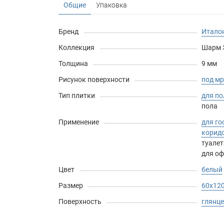
Общие
Упаковка
Бренд
Италон
Коллекция
Шарм Э
Толщина
9 мм
Рисунок поверхности
под м
Тип плитки
для по
пола
Применение
для го
корид
туалет
для оф
Цвет
белый
Размер
60х12
Поверхность
глянц