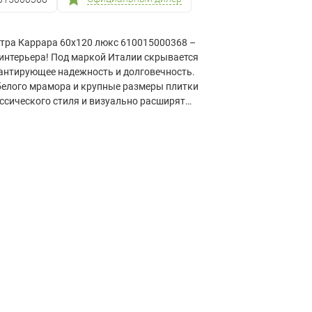
стра Каррара 60х120 люкс 610015000368 –
интерьера! Под маркой Италии скрывается
рантирующее надежность и долговечность.
-белого мрамора и крупные размеры плитки
ссического стиля и визуально расширят
юбых помещений: от кухонь до офисов; и систем
ботке края плитка идеально стыкуется, а ее
вать даже для ступеней.