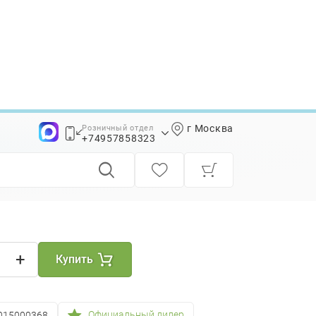
г Москва
Розничный отдел
0015000368
+74957858323
+74957858339
+
Купить
Официальный дилер
015000368