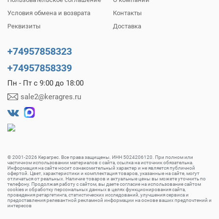
Условия обмена и возврата
Контакты
Реквизиты
Доставка
+74957858323
+74957858339
Пн - Пт с 9:00 до 18:00
sale2@keragres.ru
© 2001-2026 Керагрес. Все права защищены. ИНН 5024206120. При полном или
частичном использовании материалов с сайта, ссылка на источник обязательна.
Информация на сайте носит ознакомительный характер и не является публичной
офертой. Цвет, характеристики и комплектация товаров, указанные на сайте, могут
отличаться от реальных. Наличие товаров и актуальные цены вы можете уточнить по
телефону. Продолжая работу с сайтом, вы даете согласие на использование сайтом
cookies и обработку персональных данных в целях функционирования сайта,
проведения ретаргетинга, статистических исследований, улучшения сервиса и
предоставления релевантной рекламной информации на основе ваших предпочтений и
интересов