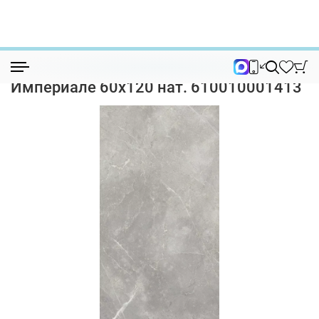
Керамогранит
Керамогранит Italon Шарм Эво Империал...
Керамогранит Italon Шарм Эво
Империале 60х120 нат. 610010001413