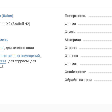
 (Italon)
Поверхность
лл Х2 (Skaifoll H2)
Форма
Стиль
амень
Материал
ла
,
для теплого пола
Страна
бщественных помещений
,
Оттенок
лицы
,
для террасы
,
для
Формат
ца
Особенности
Обработка края