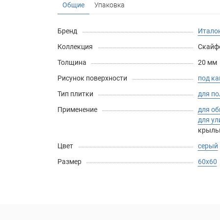
Общие
Упаковка
Бренд
Италон
Коллекция
Скайфо
Толщина
20 мм
Рисунок поверхности
под к
Тип плитки
для по
Применение
для о
для у
крыль
Цвет
серый
Размер
60х60