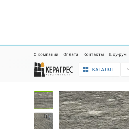
Керамогранит
Керамогранит Italon Ска
Керамогранит Italon Ска
О компании
Оплата
Контакты
Шоу-рум
КАТАЛОГ
Товар
Характеристики