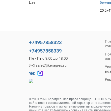
Цвет
бежев
20,5х4
+74957858323
По
ко
+74957858339
По
Пн - Пт с 9:00 до 18:00
со
sale2@keragres.ru
Усл
во
Ре
© 2001-2026 Керагрес. Все права защищены. ИНН 502
сайте носит ознакомительный характер и не является
Наличие товаров и актуальные цены вы можете уточн
данных в целях функционирования сайта, проведени