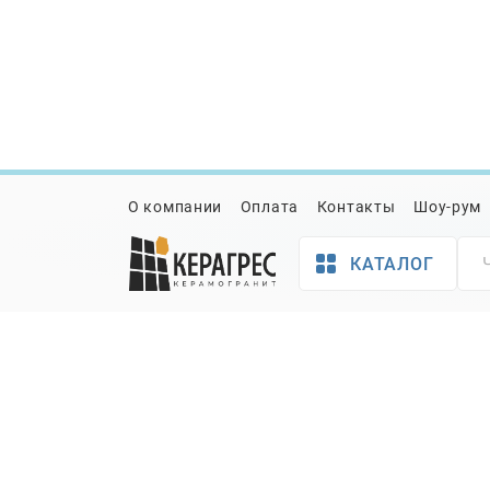
Коллекции
Континнум (Kontinuum)
Мозаика Italon Магма (M
О компании
Оплата
Контакты
Шоу-рум
КАТАЛОГ
Товар
Характеристики