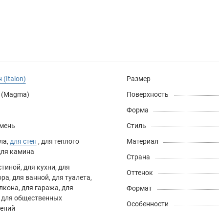
 (Italon)
Размер
 (Magma)
Поверхность
Форма
амень
Стиль
ла
,
для стен
,
для теплого
Материал
для камина
Страна
стиной
,
для кухни
,
для
Оттенок
ора
,
для ванной
,
для туалета
,
лкона
,
для гаража
,
для
Формат
,
для общественных
Особенности
ений