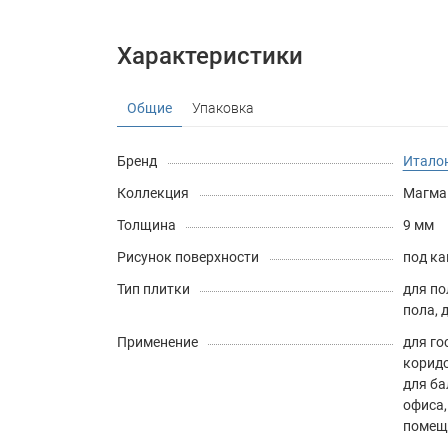
Характеристики
Общие
Упаковка
Бренд
Италон
Коллекция
Магма
Толщина
9 мм
Рисунок поверхности
под к
Тип плитки
для по
пола
,
Применение
для го
корид
для ба
офиса
помещ