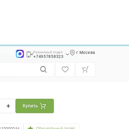
г Москва
Розничный отдел
000244
+74957858323
+74957858339
+
Купить
Официальный дилер
110000244