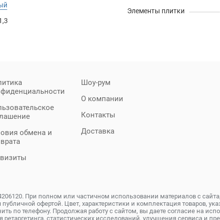
ый
Элементы плитки
1,3
литика
Шоу-рум
нфиденциальности
О компании
льзовательское
Контакты
глашение
Доставка
овия обмена и
зврата
квизиты
4206120. При полном или частичном использовании материалов с сайта
 публичной офертой. Цвет, характеристики и комплектация товаров, указ
ить по телефону. Продолжая работу с сайтом, вы даете согласие на исп
я ретаргетинга, статистических исследований, улучшения сервиса и 