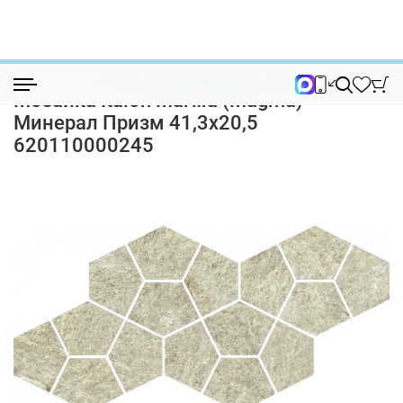
Коллекции
Континнум (Kontinuum)
Мозаика Italon Магма (Magma) Минерал ...
Мозаика Italon Магма (Magma)
Минерал Призм 41,3х20,5
620110000245