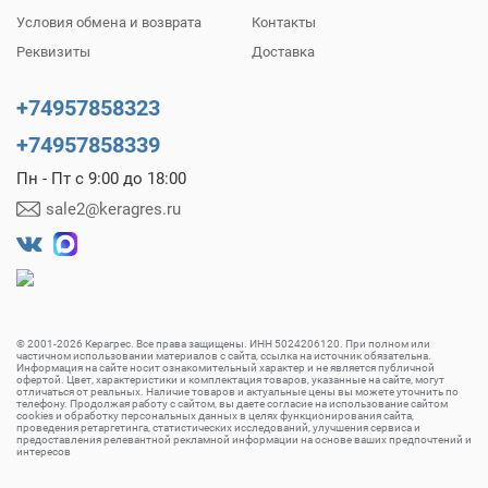
Условия обмена и возврата
Контакты
Реквизиты
Доставка
+74957858323
+74957858339
Пн - Пт с 9:00 до 18:00
sale2@keragres.ru
© 2001-2026 Керагрес. Все права защищены. ИНН 5024206120. При полном или
частичном использовании материалов с сайта, ссылка на источник обязательна.
Информация на сайте носит ознакомительный характер и не является публичной
офертой. Цвет, характеристики и комплектация товаров, указанные на сайте, могут
отличаться от реальных. Наличие товаров и актуальные цены вы можете уточнить по
телефону. Продолжая работу с сайтом, вы даете согласие на использование сайтом
cookies и обработку персональных данных в целях функционирования сайта,
проведения ретаргетинга, статистических исследований, улучшения сервиса и
предоставления релевантной рекламной информации на основе ваших предпочтений и
интересов