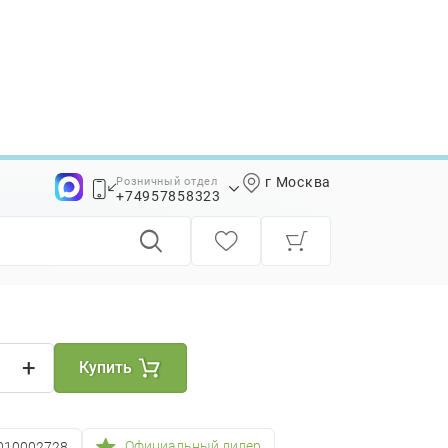
г Москва
Розничный отдел
8
+74957858323
+74957858339
+
Купить
Официальный дилер
010002728