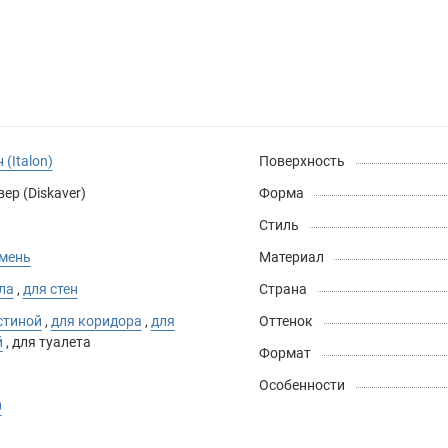
 (Italon)
Поверхность
ер (Diskaver)
Форма
Стиль
амень
Материал
ла
,
для стен
Страна
стиной
,
для коридора
,
для
Оттенок
й
,
для туалета
Формат
Особенности
0