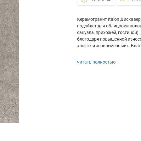
Керамогранит Italon Дискавер
подойдет для облицовки поло
санузла, прихожей, гостиной)
благодаря повышенной износо-
«лофт» и «современный». Благ
элегантный интерьер, а стру
оригинальности дизайну. Площ
читать полностью
кв.м., что позволяет быстро 