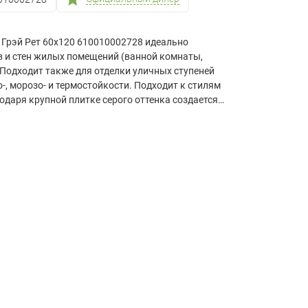
 Грэй Рет 60х120 610010002728 идеально
в и стен жилых помещений (ванной комнаты,
. Подходит также для отделки уличных ступеней
, морозо- и термостойкости. Подходит к стилям
одаря крупной плитке серого оттенка создается
ктура имитирующая природный камень придает
адь укладки одной упаковки составляет 1,44
завершить ремонтные работы.