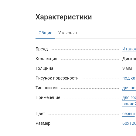
Характеристики
Общие
Упаковка
Бренд
Италон
Коллекция
Дискав
Толщина
9 мм
Рисунок поверхности
под к
Тип плитки
для по
Применение
для го
ванно
Цвет
серый
Размер
60х12