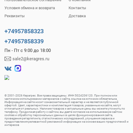
Условия обмена и возврата
Контакты
Реквизиты
Доставка
+74957858323
+74957858339
Пн - Пт с 9:00 до 18:00
sale2@keragres.ru
© 2001-2026 Керагрес. Все права защищены. ИНН 5024206120. При полном или
частичном использовании материалов с сайта, ссылка на источник обязательна.
Информация на сайте носит ознакомительный характер и не является публичной
офертой. Цвет, характеристики и комплектация товаров, указанные на сайте, могут
отличаться от реальных. Наличие товаров и актуальные цены вы можете уточнить по
телефону. Продолжая работу с сайтом, вы даете согласие на использование сайтом
cookies и обработку персональных данных в целях функционирования сайта,
проведения ретаргетинга, статистических исследований, улучшения сервиса и
предоставления релевантной рекламной информации на основе ваших предпочтений и
интересов