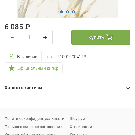
6 085 ₽
−
+
Купить
В наличии
арт.:
610010004113
Официальный дилер
Характеристики
Общие
Упаковка
Политика конфиденциальности
Шоу-рум
Пользовательское соглашение
О компании
Условия обмена и возврата
Контакты