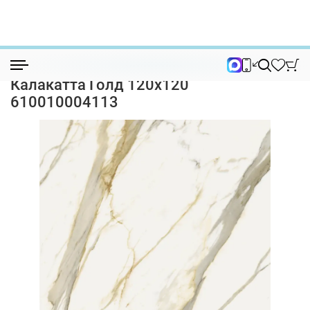
Керамогранит
Керамогранит Italon Стелларис Калакат...
Керамогранит Italon Стелларис
Калакатта Голд 120х120
610010004113